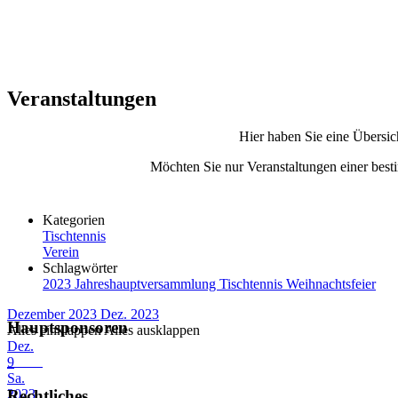
Veranstaltungen
Hier haben Sie eine Übersic
Möchten Sie nur Veranstaltungen einer besti
Kategorien
Tischtennis
Verein
Schlagwörter
2023
Jahreshauptversammlung
Tischtennis
Weihnachtsfeier
Dezember 2023
Dez. 2023
Hauptsponsoren
Alles einklappen
Alles ausklappen
Dez.
9
Sa.
2023
Rechtliches