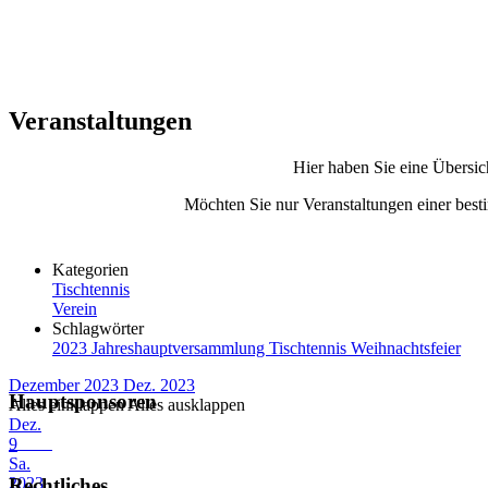
Veranstaltungen
Hier haben Sie eine Übersic
Möchten Sie nur Veranstaltungen einer besti
Kategorien
Tischtennis
Verein
Schlagwörter
2023
Jahreshauptversammlung
Tischtennis
Weihnachtsfeier
Dezember 2023
Dez. 2023
Hauptsponsoren
Alles einklappen
Alles ausklappen
Dez.
9
Sa.
2023
Rechtliches