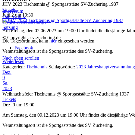
JHV 2023 Tischtennis
@ Sportgaststätte SV-Zuchering 1937
Tickets
Impressum
Juni 2 um 19:30
Datenschutz
Hygieneschutzkonzept
Satzung
Am Freitag, den 02.06.2023 um 19:00 Uhr findet die diesjährige Jahr
© Copyright - sv-zuchering.de
Die Tagesordnung kann
hier
eingesehen werden.
Facebook
Veranstaltungsort ist die Sportgaststätte des SV-Zuchering.
Nach oben scrollen
Weiterlesen
Kategorien:
Tischtennis
Schlagwörter:
2023
Jahreshauptversammlung
Dez.
9
Sa.
2023
Weihnachtsfeier Tischtennis
@ Sportgaststätte SV-Zuchering 1937
Tickets
Dez. 9 um 19:00
Am Samstag, den 09.12.2023 um 19:00 Uhr findet die diesjährige Weih
Veranstaltungsort ist die Sportgaststätte des SV-Zuchering.