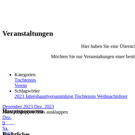
Veranstaltungen
Hier haben Sie eine Übersic
Möchten Sie nur Veranstaltungen einer besti
Kategorien
Tischtennis
Verein
Schlagwörter
2023
Jahreshauptversammlung
Tischtennis
Weihnachtsfeier
Dezember 2023
Dez. 2023
Hauptsponsoren
Alles einklappen
Alles ausklappen
Dez.
9
Sa.
2023
Rechtliches