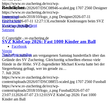
https://www.sv-zuchering.de/svz/wp-
Rechtliches
content/uploads/2026/07/DSC08946-scaled.jpg
1707
2560
Designer
https://www.sv-zuchering.de/svz/wp-
content/uploads/2018/10/logo_z.png
Designer
2026-07-11
Impressum
12:27:13
2026-07-11 12:27:13
Leuchtende Kinderaugen beim SVZ
Datenschutz
Hygieneschutzkonzept
KidsCup 2026🔴⚪️
Satzung
© Copyright - sv-zuchering.de
SVZ KidsCup 2026: Fast 1000 Kinder am Ball
Facebook
Verein
Nach oben scrollen
„Iiiich!“, schallte es am vergangenen Samstag hundertfach über das
Gelände des SV Zuchering. Gleichzeitig schnellten ebenso viele
Hände in die Höhe. SVZ-Jugendleiter Michael Kweta hatte bei der
Siegerehrung gefragt, wer im gerade zu…
7. Juli 2026
https://www.sv-zuchering.de/svz/wp-
content/uploads/2026/07/DSC08855-scaled.jpg
1707
2560
Fussball
https://www.sv-zuchering.de/svz/wp-
content/uploads/2018/10/logo_z.png
Fussball
2026-07-07
23:07:11
2026-07-07 23:12:01
SVZ KidsCup 2026: Fast 1000
Kinder am Ball