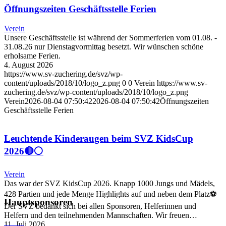
Öffnungszeiten Geschäftsstelle Ferien
Verein
Unsere Geschäftsstelle ist während der Sommerferien vom 01.08. -
31.08.26 nur Dienstagvormittag besetzt. Wir wünschen schöne
erholsame Ferien.
4. August 2026
https://www.sv-zuchering.de/svz/wp-
content/uploads/2018/10/logo_z.png
0
0
Verein
https://www.sv-
zuchering.de/svz/wp-content/uploads/2018/10/logo_z.png
Verein
2026-08-04 07:50:42
2026-08-04 07:50:42
Öffnungszeiten
Geschäftsstelle Ferien
Leuchtende Kinderaugen beim SVZ KidsCup
2026🔴⚪️
Verein
Das war der SVZ KidsCup 2026. Knapp 1000 Jungs und Mädels,
428 Partien und jede Menge Highlights auf und neben dem Platz⚽
Hauptsponsoren
Der SVZ bedankt sich bei allen Sponsoren, Helferinnen und
Helfern und den teilnehmenden Mannschaften. Wir freuen…
11. Juli 2026