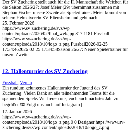
Der SV Zuchering stellt auch für die II. Mannschaft die Weichen für
die Saison 2026/27: Josef Meier (29) übernimmt zusammen mit
Stephan Fischer unsere Zweite als Spielertrainer. Meier kommt von
seinem Heimatverein SV Eitensheim und geht nach…
25. Februar 2026
https://www.sv-zuchering.de/svz/wp-
content/uploads/2026/02/final_web.jpg
817
1181
Fussball
https://www.sv-zuchering.de/svz/wp-
content/uploads/2018/10/logo_z.png
Fussball
2026-02-25
17:34:46
2026-02-25 17:34:58
Saison 26/27: Neuer Spielertrainer für
unsere Zweite
12. Hallenturnier des SV Zuchering
Fussball
,
Verein
Ein rundum gelungenes Hallenturnier der Jugend des SV
Zuchering. Vielen Dank an alle teilnehmenden Teams für die
spannenden Spiele. Wir freuen uns, euch auch nächstes Jahr zu
begrüßen!⚽ Folgt uns auch auf Instagram |
17. Januar 2026
https://www.sv-zuchering.de/svz/wp-
content/uploads/2018/10/logo_z.png
0
0
Designer
https://www.sv-
zuchering.de/svz/wp-content/uploads/2018/10/logo_z.png