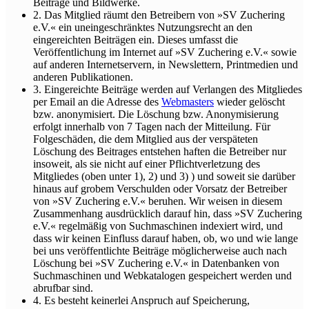
Beiträge und Bildwerke.
2. Das Mitglied räumt den Betreibern von »SV Zuchering
e.V.« ein uneingeschränktes Nutzungsrecht an den
eingereichten Beiträgen ein. Dieses umfasst die
Veröffentlichung im Internet auf »SV Zuchering e.V.« sowie
auf anderen Internetservern, in Newslettern, Printmedien und
anderen Publikationen.
3. Eingereichte Beiträge werden auf Verlangen des Mitgliedes
per Email an die Adresse des
Webmasters
wieder gelöscht
bzw. anonymisiert. Die Löschung bzw. Anonymisierung
erfolgt innerhalb von 7 Tagen nach der Mitteilung. Für
Folgeschäden, die dem Mitglied aus der verspäteten
Löschung des Beitrages entstehen haften die Betreiber nur
insoweit, als sie nicht auf einer Pflichtverletzung des
Mitgliedes (oben unter 1), 2) und 3) ) und soweit sie darüber
hinaus auf grobem Verschulden oder Vorsatz der Betreiber
von »SV Zuchering e.V.« beruhen. Wir weisen in diesem
Zusammenhang ausdrücklich darauf hin, dass »SV Zuchering
e.V.« regelmäßig von Suchmaschinen indexiert wird, und
dass wir keinen Einfluss darauf haben, ob, wo und wie lange
bei uns veröffentlichte Beiträge möglicherweise auch nach
Löschung bei »SV Zuchering e.V.« in Datenbanken von
Suchmaschinen und Webkatalogen gespeichert werden und
abrufbar sind.
4. Es besteht keinerlei Anspruch auf Speicherung,