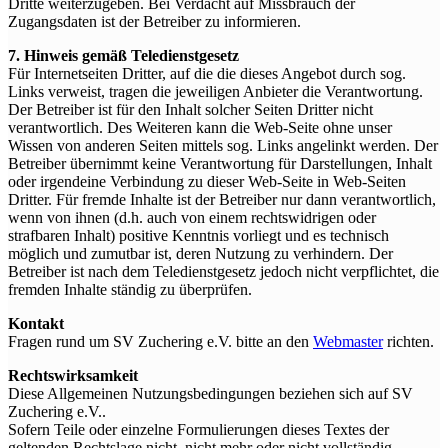
Dritte weiterzugeben. Bei Verdacht auf Missbrauch der
Zugangsdaten ist der Betreiber zu informieren.
7. Hinweis gemäß Teledienstgesetz
Für Internetseiten Dritter, auf die die dieses Angebot durch sog.
Links verweist, tragen die jeweiligen Anbieter die Verantwortung.
Der Betreiber ist für den Inhalt solcher Seiten Dritter nicht
verantwortlich. Des Weiteren kann die Web-Seite ohne unser
Wissen von anderen Seiten mittels sog. Links angelinkt werden. Der
Betreiber übernimmt keine Verantwortung für Darstellungen, Inhalt
oder irgendeine Verbindung zu dieser Web-Seite in Web-Seiten
Dritter. Für fremde Inhalte ist der Betreiber nur dann verantwortlich,
wenn von ihnen (d.h. auch von einem rechtswidrigen oder
strafbaren Inhalt) positive Kenntnis vorliegt und es technisch
möglich und zumutbar ist, deren Nutzung zu verhindern. Der
Betreiber ist nach dem Teledienstgesetz jedoch nicht verpflichtet, die
fremden Inhalte ständig zu überprüfen.
Kontakt
Fragen rund um SV Zuchering e.V. bitte an den
Webmaster
richten.
Rechtswirksamkeit
Diese Allgemeinen Nutzungsbedingungen beziehen sich auf SV
Zuchering e.V..
Sofern Teile oder einzelne Formulierungen dieses Textes der
geltenden Rechtslage nicht, nicht mehr oder nicht vollständig