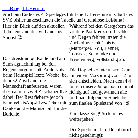
TT-Blog
,
TT-Herren1
Auch am Ende des 4. Spieltages führt die 1. Herrenmannschaft des
SVZ bisher ungeschlagen die Tabelle an! Grandiose Leistung!
Hier ein Blick auf den aktuellen
Während bei den Gastgebern das
Tabellenstand der Verbandsliga
vordere Paarkreuz um Juschka
und Degen fehlten, traten die
Südost 😉
Zucheringer mit 1 bis 6
(Marberger, Noll, Lehner,
Tomasik, Schminke und
Das
dreistündige Battle fand am
Freudenberg) vollständig an.
Samstagnachmittag bei den
Regensburgern statt. Anders als
Die Doppel konnte unser Team
beim Heimspiel letzte Woche, bei
mit einem Vorsprung von 1:2 für
dem 32 Zuschauer die
sich entscheiden. Nach dem 4:4
Mannschaft anfeuerten, waren
fuhren unsere Jungs noch einmal
diesmal nur zwei Zuschauer live
richtig auf und gewannen alle
dabei. Der Rest fieberte jedoch
fünf nachfolgenden Spiele bis
beim WhatsApp-Live-Ticker mit.
zum finalen Spielstand von 4:9.
Danke an die Mannschaft für die
Ein klasse Sieg! So kann es
Berichte!
weitergehen!
Der Spielbericht im Detail (noch
nicht genehmigt):