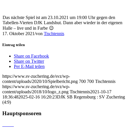
Das nächste Spiel ist am 23.10.2021 um 19:00 Uhr gegen den
Tabellen-Vierten DJK Landshut. Dann aber wieder in der eigenen
Halle – live und in Farbe 😉
17. Oktober 2021
/
von
Tischtennis
Eintrag teilen
Share on Facebook
Share on Twitter
Per E-Mail teilen
https://www.sv-zuchering.de/svz/wp-
content/uploads/2020/10/Spielbericht.png
700
700
Tischtennis
https://www.sv-zuchering.de/svz/wp-
content/uploads/2018/10/logo_z.png
Tischtennis
2021-10-17
18:36:48
2025-02-16 16:20:23
DJK SB Regensburg : SV Zuchering
(4:9)
Hauptsponsoren