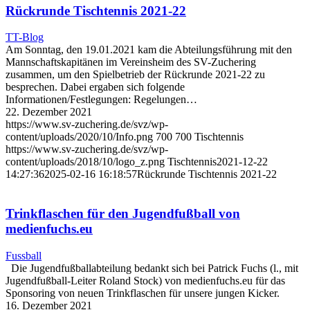
Rückrunde Tischtennis 2021-22
TT-Blog
Am Sonntag, den 19.01.2021 kam die Abteilungsführung mit den
Mannschaftskapitänen im Vereinsheim des SV-Zuchering
zusammen, um den Spielbetrieb der Rückrunde 2021-22 zu
besprechen. Dabei ergaben sich folgende
Informationen/Festlegungen: Regelungen…
22. Dezember 2021
https://www.sv-zuchering.de/svz/wp-
content/uploads/2020/10/Info.png
700
700
Tischtennis
https://www.sv-zuchering.de/svz/wp-
content/uploads/2018/10/logo_z.png
Tischtennis
2021-12-22
14:27:36
2025-02-16 16:18:57
Rückrunde Tischtennis 2021-22
Trinkflaschen für den Jugendfußball von
medienfuchs.eu
Fussball
Die Jugendfußballabteilung bedankt sich bei Patrick Fuchs (l., mit
Jugendfußball-Leiter Roland Stock) von medienfuchs.eu für das
Sponsoring von neuen Trinkflaschen für unsere jungen Kicker.
16. Dezember 2021