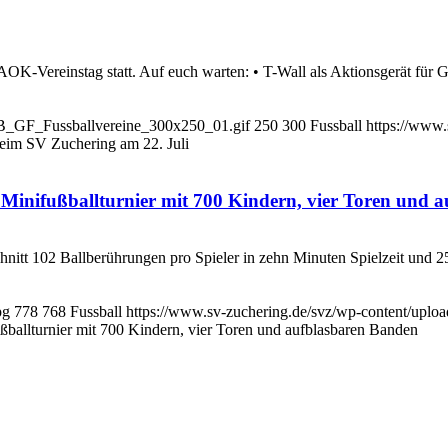
 AOK-Vereinstag statt. Auf euch warten: • T-Wall als Aktionsgerät fü
-B_GF_Fussballvereine_300x250_01.gif
250
300
Fussball
https://www.
im SV Zuchering am 22. Juli
Minifußballturnier mit 700 Kindern, vier Toren und 
chnitt 102 Ballberührungen pro Spieler in zehn Minuten Spielzeit und 2
pg
778
768
Fussball
https://www.sv-zuchering.de/svz/wp-content/uplo
ballturnier mit 700 Kindern, vier Toren und aufblasbaren Banden