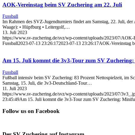
AOK-Vereinstag beim SV Zuchering am 22. Juli
Fussball
Im Rahmen des SVZ-Jugendturniers findet am Samstag, 22. Juli, der
Waage): • Hüpfburg • Leitergolf,…
13. Juli 2023
https://www.sv-zuchering.de/svz/wp-content/uploads/2023/07/AOK
Fussball
2023-07-13 23:26:17
2023-07-13 23:26:17
AOK-Vereinstag be
Am 15. Juli kommt die 3v3-Tour zum SV Zuchering: 
Fussball
Fußball intensiv beim SV Zuchering: 83 Prozent Nettospielzeit, im S
Samstag, 15. Juli, die 3v3-Deutschland-Tour…
11. Juli 2023
https://www.sv-zuchering.de/svz/wp-content/uploads/2023/07/3v3_.j
23:45:49
Am 15. Juli kommt die 3v3-Tour zum SV Zuchering: Minifuß
Follow us on Facebook
Der SV Zuchering auf Instagram