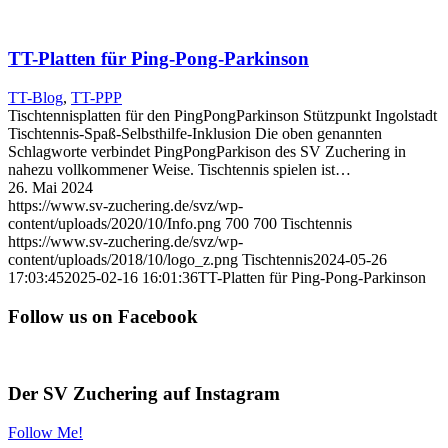
TT-Platten für Ping-Pong-Parkinson
TT-Blog
,
TT-PPP
Tischtennisplatten für den PingPongParkinson Stützpunkt Ingolstadt
Tischtennis-Spaß-Selbsthilfe-Inklusion Die oben genannten
Schlagworte verbindet PingPongParkison des SV Zuchering in
nahezu vollkommener Weise. Tischtennis spielen ist…
26. Mai 2024
https://www.sv-zuchering.de/svz/wp-
content/uploads/2020/10/Info.png
700
700
Tischtennis
https://www.sv-zuchering.de/svz/wp-
content/uploads/2018/10/logo_z.png
Tischtennis
2024-05-26
17:03:45
2025-02-16 16:01:36
TT-Platten für Ping-Pong-Parkinson
Follow us on Facebook
Der SV Zuchering auf Instagram
Follow Me!