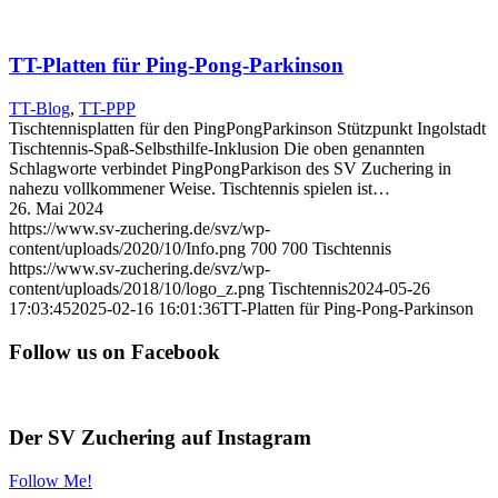
TT-Platten für Ping-Pong-Parkinson
TT-Blog
,
TT-PPP
Tischtennisplatten für den PingPongParkinson Stützpunkt Ingolstadt
Tischtennis-Spaß-Selbsthilfe-Inklusion Die oben genannten
Schlagworte verbindet PingPongParkison des SV Zuchering in
nahezu vollkommener Weise. Tischtennis spielen ist…
26. Mai 2024
https://www.sv-zuchering.de/svz/wp-
content/uploads/2020/10/Info.png
700
700
Tischtennis
https://www.sv-zuchering.de/svz/wp-
content/uploads/2018/10/logo_z.png
Tischtennis
2024-05-26
17:03:45
2025-02-16 16:01:36
TT-Platten für Ping-Pong-Parkinson
Follow us on Facebook
Der SV Zuchering auf Instagram
Follow Me!